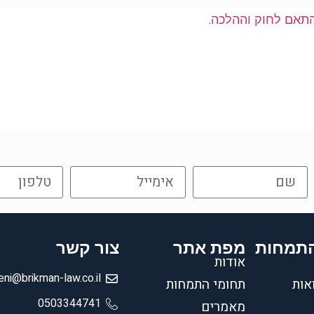
התאם לחוק וההלכה.
התמחות
מפת אתר
צור קשר
אודות
eni@brikman-law.co.il
ואות
תחומי התמחות
0503344741
מאמרים