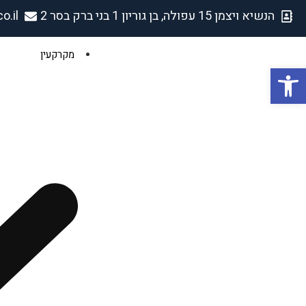
הנשיא ויצמן 15 עפולה, בן גוריון 1 בני ברק בסר 2
o.il
מקרקעין
פתח סרגל נגישות