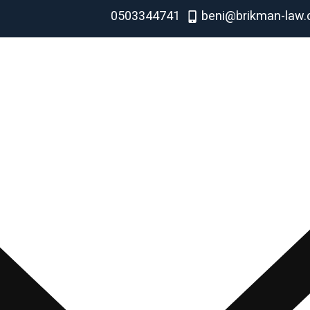
0503344741
beni@brikman-law.c