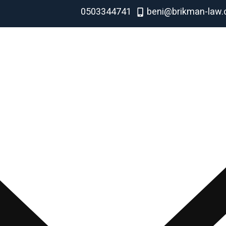
0503344741
beni@brikman-law.c