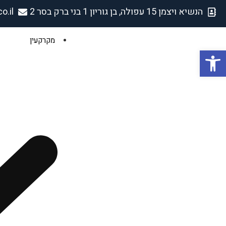
הנשיא ויצמן 15 עפולה, בן גוריון 1 בני ברק בסר 2
o.il
מקרקעין
פתח סרגל נגישות