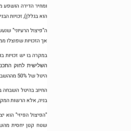
ומחיר הדירה הושפע מכ
הוא בגללן), זכויות הבנ
ה"פיצול הרעיוני" שנעש
אך הזכויות שפוצלו ממנו
במקרה בו יש זכויות ב
השלישית לחוק התכנון
היטל של 50% מההשבחה, גם מכירת נכס נחשבת מימוש ומחייבת בהיטל השבחה.
החיוב בהיטל השבחה במ
בניה, אלא הרשות המקו
שטח קטן יחסית מהשטח