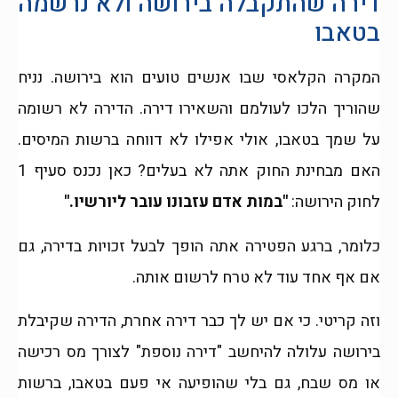
דירה שהתקבלה בירושה ולא נרשמה
בטאבו
המקרה הקלאסי שבו אנשים טועים הוא בירושה. נניח
שהוריך הלכו לעולמם והשאירו דירה. הדירה לא רשומה
על שמך בטאבו, אולי אפילו לא דווחה ברשות המיסים.
האם מבחינת החוק אתה לא בעלים? כאן נכנס סעיף 1
לחוק הירושה:
"במות אדם עזבונו עובר ליורשיו."
כלומר, ברגע הפטירה אתה הופך לבעל זכויות בדירה, גם
אם אף אחד עוד לא טרח לרשום אותה.
וזה קריטי. כי אם יש לך כבר דירה אחרת, הדירה שקיבלת
בירושה עלולה להיחשב "דירה נוספת" לצורך מס רכישה
או מס שבח, גם בלי שהופיעה אי פעם בטאבו, ברשות