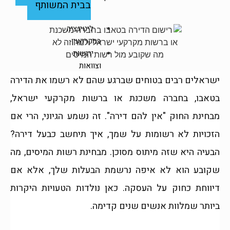
בבית המשותף
ליטיגציה
במקרקעין
ירושות
וצוואות
יפוי
ישראלים רבים בטוחים שברגע שהם לא רשמו את הדירה
כח
בטאבו, בחברה משכנת או ברשות מקרקעי ישראל,
מתמשך
מאמרים
מבחינת החוק "אין להם דירה". זה נשמע הגיוני, הרי אם
אודות
הזכויות לא רשומות על שמך, איך תיחשב כבעל דירה?
צור
הבעיה היא שזה מיתוס מסוכן. מבחינת רשות המיסים, מה
קשר
שקובע הוא לא איפה נרשמת הבעלות שלך, אלא אם
X
דיווחת כחוק על העסקה. כאן נולדות הטעויות היקרות
ביותר שמלוות אנשים שנים קדימה.