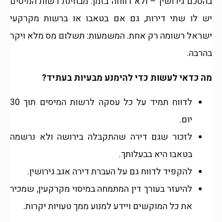
בהסכם גירושין – ולא דווחה בזמן. מבחינת רשות המיסים
יש לו שתי דירות, גם אם בטאבו או ברשות מקרקעי
ישראל רשומה רק אחת. המשמעות: תשלום מס מלא ויקר
בהרבה.
מה כדאי לעשות כדי להימנע מבעיות בעתיד?
לדווח תמיד על כל עסקה לרשות המיסים תוך 30
יום.
לזכור שגם דירה שהתקבלה בירושה ולא נרשמה
בטאבו היא בבעלותך.
להקפיד לדווח גם על העברת דירה אגב גירושין.
להיעזר בעורך דין המתמחה במיסוי מקרקעין, שמכיר
את כל המוקשים ויידע למנוע ממך טעויות יקרות.