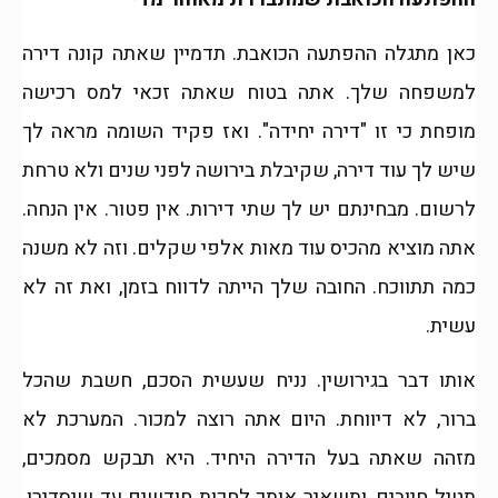
כאן מתגלה ההפתעה הכואבת. תדמיין שאתה קונה דירה
למשפחה שלך. אתה בטוח שאתה זכאי למס רכישה
מופחת כי זו "דירה יחידה". ואז פקיד השומה מראה לך
שיש לך עוד דירה, שקיבלת בירושה לפני שנים ולא טרחת
לרשום. מבחינתם יש לך שתי דירות. אין פטור. אין הנחה.
אתה מוציא מהכיס עוד מאות אלפי שקלים. וזה לא משנה
כמה תתווכח. החובה שלך הייתה לדווח בזמן, ואת זה לא
עשית.
אותו דבר בגירושין. נניח שעשית הסכם, חשבת שהכל
ברור, לא דיווחת. היום אתה רוצה למכור. המערכת לא
מזהה שאתה בעל הדירה היחיד. היא תבקש מסמכים,
תטיל חיובים, ותשאיר אותך לחכות חודשים עד שיסדירו.